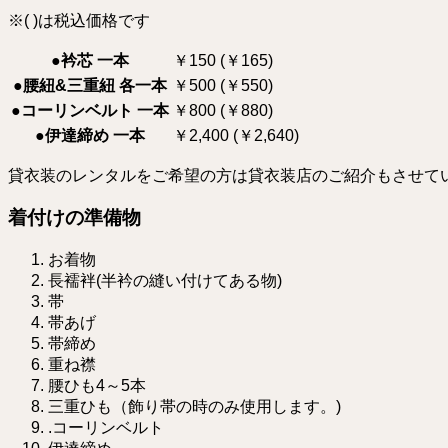
※( )は税込価格です
●衿芯 一本
￥150 (￥165)
●腰紐&三重紐 各一本
￥500 (￥550)
●コーリンベルト 一本
￥800 (￥880)
●伊達締め 一本
￥2,400 (￥2,640)
貸衣装のレンタルをご希望の方は貸衣装店のご紹介もさせて
着付けの準備物
お着物
長襦袢(半衿の縫い付けてある物)
帯
帯あげ
帯締め
重ね襟
腰ひも4～5本
三重ひも（飾り帯の時のみ使用します。)
.コーリンベルト