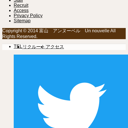
Staff
Recruit
Access
Privacy Policy
Sitemap
Copyright © 2014 富山 アンヌーベル Un nouvelle All
Rights Reserved.
TEL
リクルート
アクセス