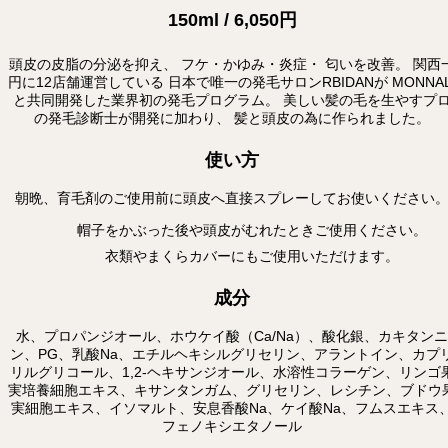
150ml / 6,050円
頭皮の皮脂の分泌を抑え、 フケ・かゆみ・炎症・ 匂いを改善。 関西
円に12店舗運営している 日本で唯一の発毛サロンRBIDANが MONNAL
と共同開発した業界初の発毛プログラム。 美しい髪の毛を生やすプ
の発毛診断士が開発に加わり、 髪と頭皮の為に作られました。
使い方
朝晩、育毛剤のご使用前に頭皮へ直接スプレーしてお使いください
帽子をかぶった後や頭皮がむれたときご使用ください。
衣類やまくらカバーにもご使用いただけます。
成分
水、プロパンジオール、ホウケイ酸（Ca/Na）、酸化銀、カキタンニ
ン、PG、乳酸Na、エチルヘキシルグリセリン、アラントイン、カプ
リルグリコール、1,2-ヘキサンジオール、水溶性コラーゲン、リンゴ
実培養細胞エキス、キサンタンガム、グリセリン、レシチン、ブドウ
実細胞エキス、イソマルト、安息香酸Na、ケイ酸Na、フムスエキス
フェノキシエタノール