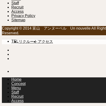
Staff
Recruit
Access
Privacy Policy
Sitemap
Copyright © 2014 富山 アンヌーベル Un nouvelle All Right
Reserved.
TEL
リクルート
アクセス
Home
Concept
Menu
Staff
Recruit
Access